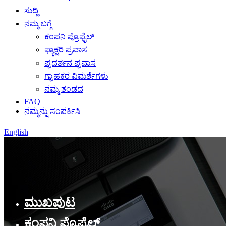
ಸುದ್ದಿ
ನಮ್ಮ ಬಗ್ಗೆ
ಕಂಪನಿ ಪ್ರೊಫೈಲ್
ಫ್ಯಾಕ್ಟರಿ ಪ್ರವಾಸ
ಪ್ರದರ್ಶನ ಪ್ರವಾಸ
ಗ್ರಾಹಕರ ವಿಮರ್ಶೆಗಳು
ನಮ್ಮ ತಂಡದ
FAQ
ನಮ್ಮನ್ನು ಸಂಪರ್ಕಿಸಿ
English
ಮುಖಪುಟ
ಕಂಪನಿ ಪ್ರೊಫೈಲ್