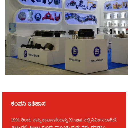
ಕಂಪನಿ ಇತಿಹಾಸ
1991 ರಿಂದ, ನಮ್ಮ ಕಾರ್ಖಾನೆಯನ್ನು Xingtai ನಲ್ಲಿ ನಿರ್ಮಿಸಲಾಗಿದೆ.
2005 ರಲ್ಲಿ, Bossa ಗುಂಪು ಸ್ಥಾಪಿಸಿತು ಮತ್ತು ರಫ್ತು ಮಾಡಲು