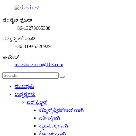
ಮೊಬೈಲ್ ಫೋನ್
+86-13273665388
ನಮ್ಮನ್ನು ಕರೆ ಮಾಡಿ
+86-319+5326929
ಇ-ಮೇಲ್
milestone_ceo@163.com
ಮುಖಪುಟ
ಉತ್ಪನ್ನಗಳು
ಏರ್ ಫಿಲ್ಟರ್
ಕಮ್ಮಿನ್ಸ್ ಫ್ಲೀಟ್‌ಗಾರ್ಡ್‌ಗಾಗಿ
ಪರ್ಕಿನ್ಸ್‌ಗಾಗಿ
ಕ್ಯಾಟರ್ಪಿಲ್ಲರ್ಗಾಗಿ
ಕೊಮಾಟ್ಸುಗಾಗಿ