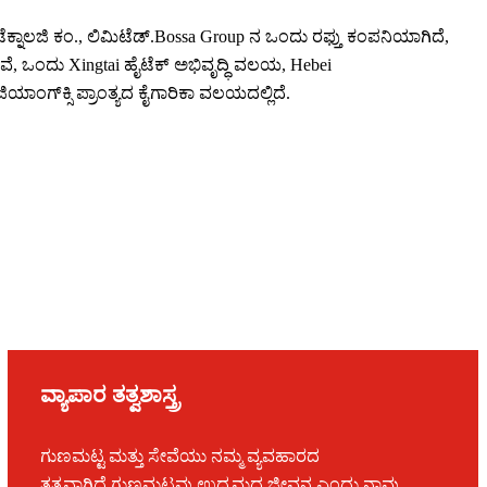
ಕ್ನಾಲಜಿ ಕಂ., ಲಿಮಿಟೆಡ್.Bossa Group ನ ಒಂದು ರಫ್ತು ಕಂಪನಿಯಾಗಿದೆ,
ಿವೆ, ಒಂದು Xingtai ಹೈಟೆಕ್ ಅಭಿವೃದ್ಧಿ ವಲಯ, Hebei
ಜಿಯಾಂಗ್‌ಕ್ಸಿ ಪ್ರಾಂತ್ಯದ ಕೈಗಾರಿಕಾ ವಲಯದಲ್ಲಿದೆ.
ವ್ಯಾಪಾರ ತತ್ವಶಾಸ್ತ್ರ
ಗುಣಮಟ್ಟ ಮತ್ತು ಸೇವೆಯು ನಮ್ಮ ವ್ಯವಹಾರದ
ತತ್ವವಾಗಿದೆ.ಗುಣಮಟ್ಟವು ಉದ್ಯಮದ ಜೀವನ ಎಂದು ನಾವು