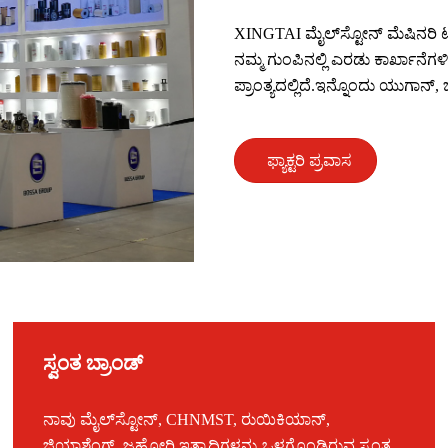
XINGTAI ಮೈಲ್‌ಸ್ಟೋನ್ ಮೆಷಿನರಿ ಟೆ
ನಮ್ಮ ಗುಂಪಿನಲ್ಲಿ ಎರಡು ಕಾರ್ಖಾನೆಗಳ
ಪ್ರಾಂತ್ಯದಲ್ಲಿದೆ.ಇನ್ನೊಂದು ಯುಗಾನ್, 
ಫ್ಯಾಕ್ಟರಿ ಪ್ರವಾಸ
ಸ್ವಂತ ಬ್ರಾಂಡ್
ನಾವು ಮೈಲ್‌ಸ್ಟೋನ್, CHNMST, ರುಯಿಕಿಯಾನ್,
ಜಿಯಾಶೆಂಗ್, ಜಹೋರಿ ಇತ್ಯಾದಿಗಳನ್ನು ಒಳಗೊಂಡಿರುವ ಸ್ವಂತ