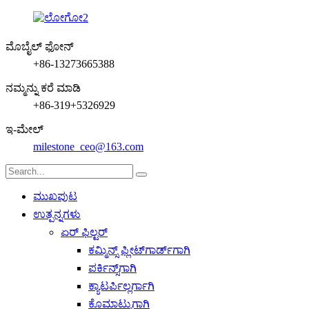
ಮೊಬೈಲ್ ಫೋನ್
+86-13273665388
ನಮ್ಮನ್ನು ಕರೆ ಮಾಡಿ
+86-319+5326929
ಇ-ಮೇಲ್
milestone_ceo@163.com
ಮುಖಪುಟ
ಉತ್ಪನ್ನಗಳು
ಏರ್ ಫಿಲ್ಟರ್
ಕಮ್ಮಿನ್ಸ್ ಫ್ಲೀಟ್‌ಗಾರ್ಡ್‌ಗಾಗಿ
ಪರ್ಕಿನ್ಸ್‌ಗಾಗಿ
ಕ್ಯಾಟರ್ಪಿಲ್ಲರ್ಗಾಗಿ
ಕೊಮಾಟ್ಸುಗಾಗಿ