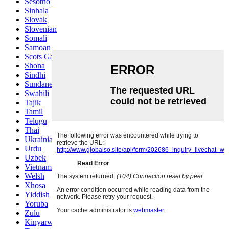
Sesotho
Sinhala
Slovak
Slovenian
Somali
Samoan
Scots Gaelic
Shona
Sindhi
Sundanese
Swahili
Tajik
Tamil
Telugu
Thai
Ukrainian
Urdu
Uzbek
Vietnamese
Welsh
Xhosa
Yiddish
Yoruba
Zulu
Kinyarwanda