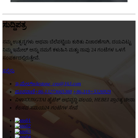
ಸುದ್ದಿಪತ್ರ
ನಮ್ಮ ಉತ್ಪನ್ನಗಳು ಅಥವಾ ಬೆಲೆಪಟ್ಟಿಯ ಕುರಿತು ವಿಚಾರಣೆಗಾಗಿ, ದಯವಿಟ್ಟು
ನಿಮ್ಮ ಇಮೇಲ್ ಅನ್ನು ನಮಗೆ ಕಳುಹಿಸಿ ಮತ್ತು ನಾವು 24 ಗಂಟೆಗಳ ಒಳಗೆ
ಸಂಪರ್ಕದಲ್ಲಿರುತ್ತೇವೆ.
ಸಲ್ಲಿಸು
ಇ-ಮೇಲ್
milestone_ceo@163.com
ದೂರವಾಣಿ
+86-13273665388
+86-319+5326929
ವಿಳಾಸ
XINGTAI ಹೈಟೆಕ್ ಅಭಿವೃದ್ಧಿ ವಲಯ, HEBEI ಪ್ರಾಂತ್ಯ ಚೀನಾ.
ಕೆಲಸದ ಸಮಯ
24 ಗಂಟೆಗಳ ಸೇವೆ