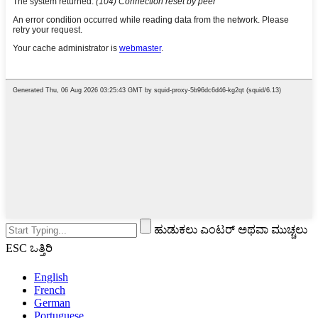
ಹುಡುಕಲು ಎಂಟರ್ ಅಥವಾ ಮುಚ್ಚಲು
ESC ಒತ್ತಿರಿ
English
French
German
Portuguese