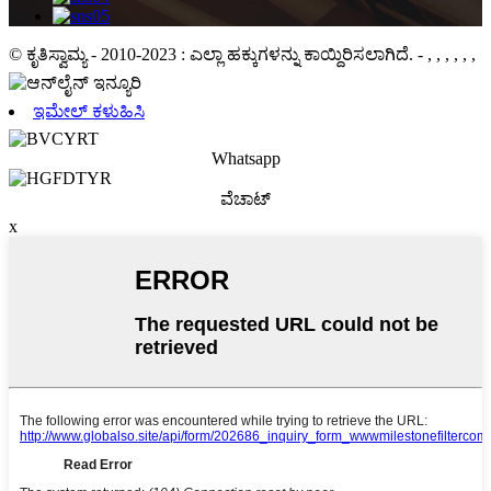
© ಕೃತಿಸ್ವಾಮ್ಯ - 2010-2023 : ಎಲ್ಲಾ ಹಕ್ಕುಗಳನ್ನು ಕಾಯ್ದಿರಿಸಲಾಗಿದೆ.
- , , , , , ,
ಇಮೇಲ್ ಕಳುಹಿಸಿ
Whatsapp
ವೆಚಾಟ್
x