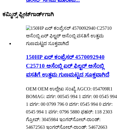
ಕಮ್ಮಿನ್ಸ್ ಫ್ಲೀಟ್‌ಗಾರ್ಡ್‌ಗಾಗಿ
150HP ಏರ್ ಕಂಪ್ರೆಸರ್ 4570092940
C25710 ಅಸೆಂಬ್ಲಿ ಏರ್ ಫಿಲ್ಟರ್ ಅಸೆಂಬ್ಲಿ
ವಸತಿಗೆ ಉತ್ತಮ ಗುಣಮಟ್ಟದ ಸೂಕ್ತವಾಗಿದೆ
OEM OEM ಉಲ್ಲೇಖ ಸಂಖ್ಯೆ AGCO: 054709R1
BOMAG: ವರ್ಗ: 00545 994 1 ವರ್ಗ: 00 0545 994
1 ವರ್ಗ: 00 0799 796 0 ವರ್ಗ: 0545 994 0 ವರ್ಗ:
0545 994 1 ವರ್ಗ: 0796 5880 ಫಹರ್: 118 2303
ಗ್ರೋವ್: 3045984 ಇಂಗರ್‌ಸೋಲ್-ರಾಂಡ್:
54672563 ಇಂಗರ್‌ಸೋಲ್-ರಾಂಡ್: 54672663