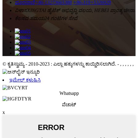
ದೂರವಾಣಿ
+86-13273665388
+86-319+5326929
ವಿಳಾಸ
XINGTAI ಹೈಟೆಕ್ ಅಭಿವೃದ್ಧಿ ವಲಯ, HEBEI ಪ್ರಾಂತ್ಯ ಚೀನಾ.
ಕೆಲಸದ ಸಮಯ
24 ಗಂಟೆಗಳ ಸೇವೆ
© ಕೃತಿಸ್ವಾಮ್ಯ - 2010-2023 : ಎಲ್ಲಾ ಹಕ್ಕುಗಳನ್ನು ಕಾಯ್ದಿರಿಸಲಾಗಿದೆ.
- , , , , , ,
ಇಮೇಲ್ ಕಳುಹಿಸಿ
Whatsapp
ವೆಚಾಟ್
x