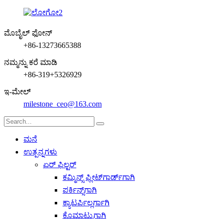
ಮೊಬೈಲ್ ಫೋನ್
+86-13273665388
ನಮ್ಮನ್ನು ಕರೆ ಮಾಡಿ
+86-319+5326929
ಇ-ಮೇಲ್
milestone_ceo@163.com
ಮನೆ
ಉತ್ಪನ್ನಗಳು
ಏರ್ ಫಿಲ್ಟರ್
ಕಮ್ಮಿನ್ಸ್ ಫ್ಲೀಟ್‌ಗಾರ್ಡ್‌ಗಾಗಿ
ಪರ್ಕಿನ್ಸ್‌ಗಾಗಿ
ಕ್ಯಾಟರ್ಪಿಲ್ಲರ್ಗಾಗಿ
ಕೊಮಾಟ್ಸುಗಾಗಿ