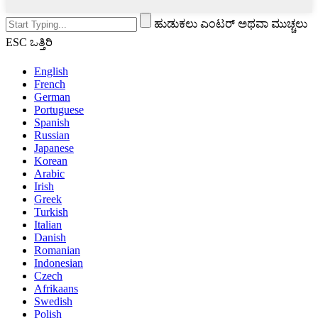
ಹುಡುಕಲು ಎಂಟರ್ ಅಥವಾ ಮುಚ್ಚಲು
ESC ಒತ್ತಿರಿ
English
French
German
Portuguese
Spanish
Russian
Japanese
Korean
Arabic
Irish
Greek
Turkish
Italian
Danish
Romanian
Indonesian
Czech
Afrikaans
Swedish
Polish