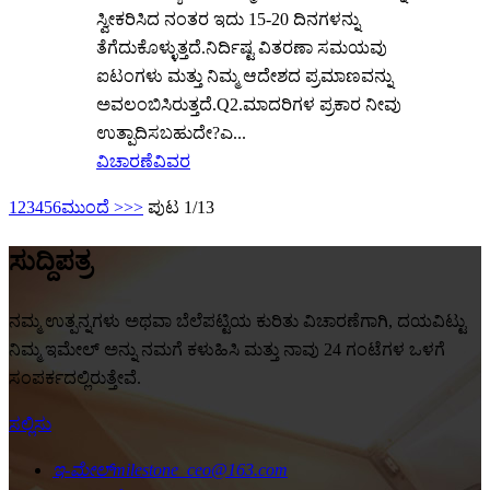
ಸ್ವೀಕರಿಸಿದ ನಂತರ ಇದು 15-20 ದಿನಗಳನ್ನು
ತೆಗೆದುಕೊಳ್ಳುತ್ತದೆ.ನಿರ್ದಿಷ್ಟ ವಿತರಣಾ ಸಮಯವು
ಐಟಂಗಳು ಮತ್ತು ನಿಮ್ಮ ಆದೇಶದ ಪ್ರಮಾಣವನ್ನು
ಅವಲಂಬಿಸಿರುತ್ತದೆ.Q2.ಮಾದರಿಗಳ ಪ್ರಕಾರ ನೀವು
ಉತ್ಪಾದಿಸಬಹುದೇ?ಎ...
ವಿಚಾರಣೆ
ವಿವರ
1
2
3
4
5
6
ಮುಂದೆ >
>>
ಪುಟ 1/13
ಸುದ್ದಿಪತ್ರ
ನಮ್ಮ ಉತ್ಪನ್ನಗಳು ಅಥವಾ ಬೆಲೆಪಟ್ಟಿಯ ಕುರಿತು ವಿಚಾರಣೆಗಾಗಿ, ದಯವಿಟ್ಟು
ನಿಮ್ಮ ಇಮೇಲ್ ಅನ್ನು ನಮಗೆ ಕಳುಹಿಸಿ ಮತ್ತು ನಾವು 24 ಗಂಟೆಗಳ ಒಳಗೆ
ಸಂಪರ್ಕದಲ್ಲಿರುತ್ತೇವೆ.
ಸಲ್ಲಿಸು
ಇ-ಮೇಲ್
milestone_ceo@163.com