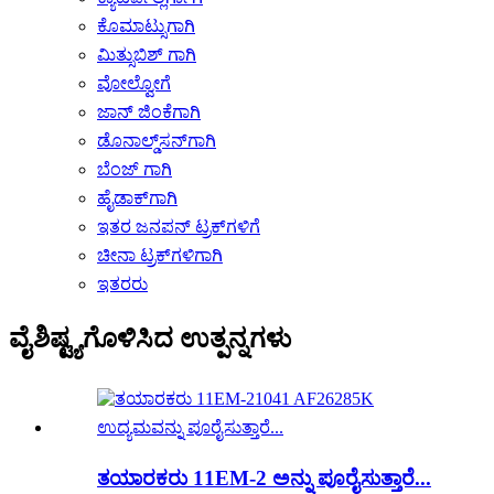
ಕೊಮಾಟ್ಸುಗಾಗಿ
ಮಿತ್ಸುಬಿಶ್ ಗಾಗಿ
ವೋಲ್ವೋಗೆ
ಜಾನ್ ಜಿಂಕೆಗಾಗಿ
ಡೊನಾಲ್ಡ್‌ಸನ್‌ಗಾಗಿ
ಬೆಂಜ್ ಗಾಗಿ
ಹೈಡಾಕ್‌ಗಾಗಿ
ಇತರ ಜನಪನ್ ಟ್ರಕ್‌ಗಳಿಗೆ
ಚೀನಾ ಟ್ರಕ್‌ಗಳಿಗಾಗಿ
ಇತರರು
ವೈಶಿಷ್ಟ್ಯಗೊಳಿಸಿದ ಉತ್ಪನ್ನಗಳು
ತಯಾರಕರು 11EM-2 ಅನ್ನು ಪೂರೈಸುತ್ತಾರೆ...