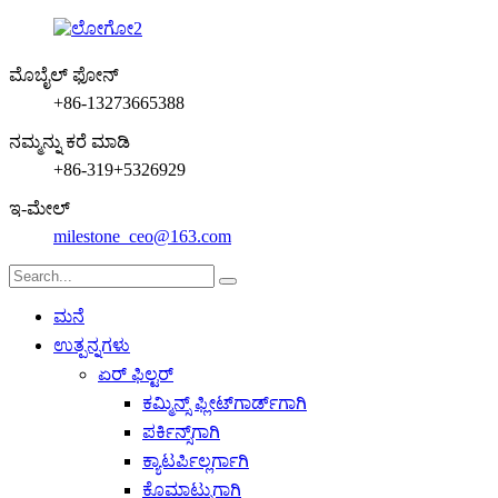
ಮೊಬೈಲ್ ಫೋನ್
+86-13273665388
ನಮ್ಮನ್ನು ಕರೆ ಮಾಡಿ
+86-319+5326929
ಇ-ಮೇಲ್
milestone_ceo@163.com
ಮನೆ
ಉತ್ಪನ್ನಗಳು
ಏರ್ ಫಿಲ್ಟರ್
ಕಮ್ಮಿನ್ಸ್ ಫ್ಲೀಟ್‌ಗಾರ್ಡ್‌ಗಾಗಿ
ಪರ್ಕಿನ್ಸ್‌ಗಾಗಿ
ಕ್ಯಾಟರ್ಪಿಲ್ಲರ್ಗಾಗಿ
ಕೊಮಾಟ್ಸುಗಾಗಿ