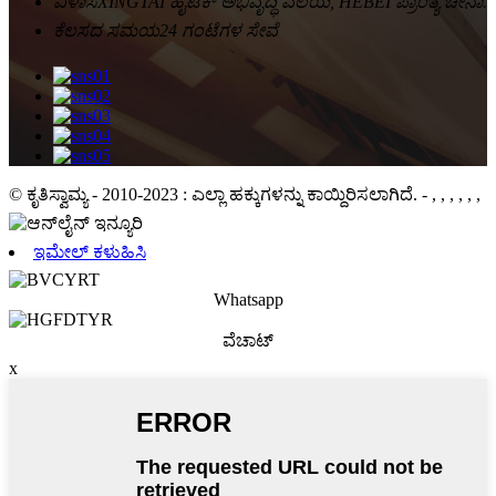
ವಿಳಾಸ
XINGTAI ಹೈಟೆಕ್ ಅಭಿವೃದ್ಧಿ ವಲಯ, HEBEI ಪ್ರಾಂತ್ಯ ಚೀನಾ.
ಕೆಲಸದ ಸಮಯ
24 ಗಂಟೆಗಳ ಸೇವೆ
© ಕೃತಿಸ್ವಾಮ್ಯ - 2010-2023 : ಎಲ್ಲಾ ಹಕ್ಕುಗಳನ್ನು ಕಾಯ್ದಿರಿಸಲಾಗಿದೆ.
- , , , , , ,
ಇಮೇಲ್ ಕಳುಹಿಸಿ
Whatsapp
ವೆಚಾಟ್
x