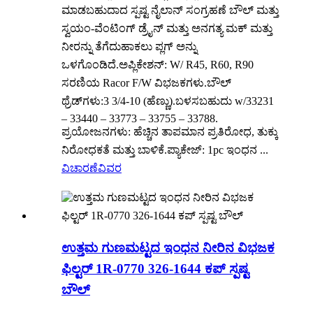
ಮಾಡಬಹುದಾದ ಸ್ಪಷ್ಟ ನೈಲಾನ್ ಸಂಗ್ರಹಣೆ ಬೌಲ್ ಮತ್ತು
ಸ್ವಯಂ-ವೆಂಟಿಂಗ್ ಡ್ರೈನ್ ಮತ್ತು ಅನಗತ್ಯ ಮಕ್ ಮತ್ತು
ನೀರನ್ನು ತೆಗೆದುಹಾಕಲು ಪ್ಲಗ್ ಅನ್ನು
ಒಳಗೊಂಡಿದೆ.ಅಪ್ಲಿಕೇಶನ್: W/ R45, R60, R90
ಸರಣಿಯ Racor F/W ವಿಭಜಕಗಳು.ಬೌಲ್
ಥ್ರೆಡ್‌ಗಳು:3 3/4-10 (ಹೆಣ್ಣು).ಬಳಸಬಹುದು w/33231
– 33440 – 33773 – 33755 – 33788.
ಪ್ರಯೋಜನಗಳು: ಹೆಚ್ಚಿನ ತಾಪಮಾನ ಪ್ರತಿರೋಧ, ತುಕ್ಕು
ನಿರೋಧಕತೆ ಮತ್ತು ಬಾಳಿಕೆ.ಪ್ಯಾಕೇಜ್: 1pc ಇಂಧನ ...
ವಿಚಾರಣೆ
ವಿವರ
ಉತ್ತಮ ಗುಣಮಟ್ಟದ ಇಂಧನ ನೀರಿನ ವಿಭಜಕ
ಫಿಲ್ಟರ್ 1R-0770 326-1644 ಕಪ್ ಸ್ಪಷ್ಟ
ಬೌಲ್