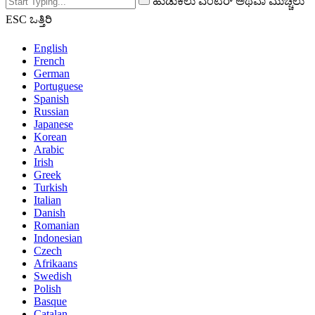
ಹುಡುಕಲು ಎಂಟರ್ ಅಥವಾ ಮುಚ್ಚಲು
ESC ಒತ್ತಿರಿ
English
French
German
Portuguese
Spanish
Russian
Japanese
Korean
Arabic
Irish
Greek
Turkish
Italian
Danish
Romanian
Indonesian
Czech
Afrikaans
Swedish
Polish
Basque
Catalan