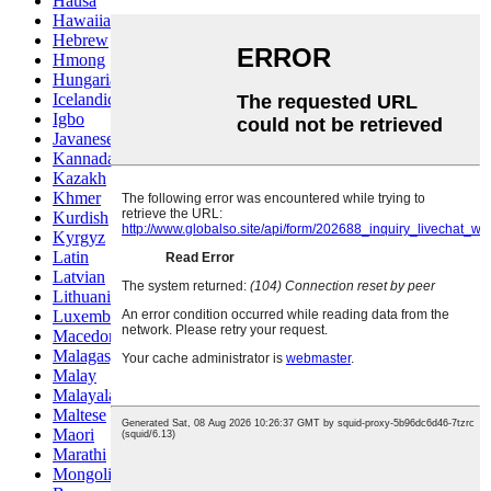
Hausa
Hawaiian
Hebrew
Hmong
Hungarian
Icelandic
Igbo
Javanese
Kannada
Kazakh
Khmer
Kurdish
Kyrgyz
Latin
Latvian
Lithuanian
Luxembou..
Macedonian
Malagasy
Malay
Malayalam
Maltese
Maori
Marathi
Mongolian