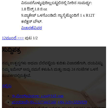
ವಿರೂಪಗೊಳ್ಳುವುದಿಲ್ಲ;ಬಟ್ಟಲಿನಲ್ಲಿ ನೀರಿನ ಸಾಮರ್ಥ್ಯ:
1.8 ಔನ್ಸ್.1.8 fl oz
9.ಪ್ಯಾಕೇಜ್ ಒಳಗೊಂಡಿದೆ: ಗ್ಯಾಸ್ಕೆಟ್ನೊಂದಿಗೆ 1 x R12T
ಕಲೆಕ್ಷನ್ ಬೌಲ್.
ವಿಚಾರಣೆ
ವಿವರ
1
2
ಮುಂದೆ >
>>
ಪುಟ 1/2
ಸುದ್ದಿಪತ್ರ
ನಮ್ಮ ಉತ್ಪನ್ನಗಳು ಅಥವಾ ಬೆಲೆಪಟ್ಟಿಯ ಕುರಿತು ವಿಚಾರಣೆಗಾಗಿ, ದಯವಿಟ್ಟು
ನಿಮ್ಮ ಇಮೇಲ್ ಅನ್ನು ನಮಗೆ ಕಳುಹಿಸಿ ಮತ್ತು ನಾವು 24 ಗಂಟೆಗಳ ಒಳಗೆ
ಸಂಪರ್ಕದಲ್ಲಿರುತ್ತೇವೆ.
ಸಲ್ಲಿಸು
ಇ-ಮೇಲ್
milestone_ceo@163.com
ದೂರವಾಣಿ
+86-13273665388
+86-319+5326929