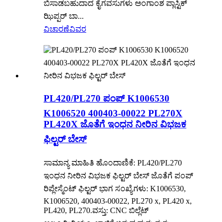
ಬಿಸಾಡಬಹುದಾದ ಕೈಗವಸುಗಳು ಅಂಗಾಂಶ ಪ್ಲಾಸ್ಟಿಕ್
ಝಿಪ್ಪರ್ ಬಾ...
ವಿಚಾರಣೆ
ವಿವರ
PL420/PL270 ಪಂಪ್ K1006530
K1006520 400403-00022 PL270X
PL420X ಜೊತೆಗೆ ಇಂಧನ ನೀರಿನ ವಿಭಜಕ
ಫಿಲ್ಟರ್ ಬೇಸ್
ಸಾಮಾನ್ಯ ಮಾಹಿತಿ ಹೊಂದಾಣಿಕೆ: PL420/PL270
ಇಂಧನ ನೀರಿನ ವಿಭಜಕ ಫಿಲ್ಟರ್ ಬೇಸ್ ಜೊತೆಗೆ ಪಂಪ್
ರಿಪ್ಲೇಸ್ಮೆಂಟ್ ಫಿಲ್ಟರ್ ಭಾಗ ಸಂಖ್ಯೆಗಳು: K1006530,
K1006520, 400403-00022, PL270 x, PL420 x,
PL420, PL270.ವಸ್ತು: CNC ಬಿಲ್ಲೆಟ್