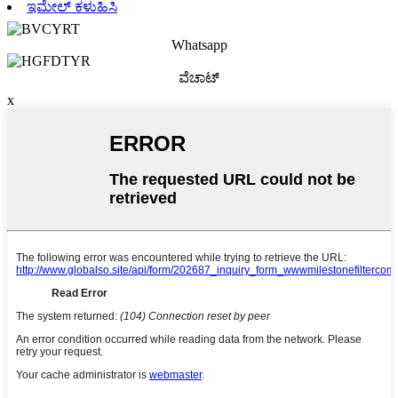
ಇಮೇಲ್ ಕಳುಹಿಸಿ
Whatsapp
ವೆಚಾಟ್
x