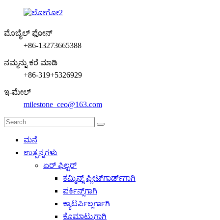
ಮೊಬೈಲ್ ಫೋನ್
+86-13273665388
ನಮ್ಮನ್ನು ಕರೆ ಮಾಡಿ
+86-319+5326929
ಇ-ಮೇಲ್
milestone_ceo@163.com
ಮನೆ
ಉತ್ಪನ್ನಗಳು
ಏರ್ ಫಿಲ್ಟರ್
ಕಮ್ಮಿನ್ಸ್ ಫ್ಲೀಟ್‌ಗಾರ್ಡ್‌ಗಾಗಿ
ಪರ್ಕಿನ್ಸ್‌ಗಾಗಿ
ಕ್ಯಾಟರ್ಪಿಲ್ಲರ್ಗಾಗಿ
ಕೊಮಾಟ್ಸುಗಾಗಿ