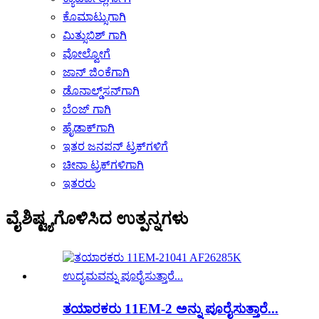
ಕೊಮಾಟ್ಸುಗಾಗಿ
ಮಿತ್ಸುಬಿಶ್ ಗಾಗಿ
ವೋಲ್ವೋಗೆ
ಜಾನ್ ಜಿಂಕೆಗಾಗಿ
ಡೊನಾಲ್ಡ್‌ಸನ್‌ಗಾಗಿ
ಬೆಂಜ್ ಗಾಗಿ
ಹೈಡಾಕ್‌ಗಾಗಿ
ಇತರ ಜನಪನ್ ಟ್ರಕ್‌ಗಳಿಗೆ
ಚೀನಾ ಟ್ರಕ್‌ಗಳಿಗಾಗಿ
ಇತರರು
ವೈಶಿಷ್ಟ್ಯಗೊಳಿಸಿದ ಉತ್ಪನ್ನಗಳು
ತಯಾರಕರು 11EM-2 ಅನ್ನು ಪೂರೈಸುತ್ತಾರೆ...