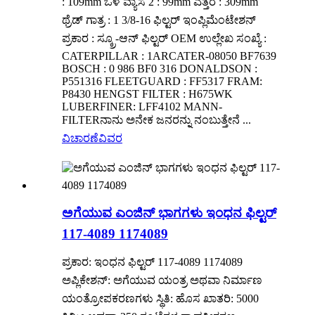
: 109mm ಒಳ ವ್ಯಾಸ 2 : 99mm ಎತ್ತರ : 309mm
ಥ್ರೆಡ್ ಗಾತ್ರ : 1 3/8-16 ಫಿಲ್ಟರ್ ಇಂಪ್ಲಿಮೆಂಟೇಶನ್
ಪ್ರಕಾರ : ಸ್ಕ್ರೂ-ಆನ್ ಫಿಲ್ಟರ್ OEM ಉಲ್ಲೇಖ ಸಂಖ್ಯೆ :
CATERPILLAR : 1ARCATER-08050 BF7639
BOSCH : 0 986 BF0 316 DONALDSON :
P551316 FLEETGUARD : FF5317 FRAM:
P8430 HENGST FILTER : H675WK
LUBERFINER: LFF4102 MANN-
FILTERನಾನು ಅನೇಕ ಜನರನ್ನು ನಂಬುತ್ತೇನೆ ...
ವಿಚಾರಣೆ
ವಿವರ
ಅಗೆಯುವ ಎಂಜಿನ್ ಭಾಗಗಳು ಇಂಧನ ಫಿಲ್ಟರ್
117-4089 1174089
ಪ್ರಕಾರ: ಇಂಧನ ಫಿಲ್ಟರ್ 117-4089 1174089
ಅಪ್ಲಿಕೇಶನ್: ಅಗೆಯುವ ಯಂತ್ರ ಅಥವಾ ನಿರ್ಮಾಣ
ಯಂತ್ರೋಪಕರಣಗಳು ಸ್ಥಿತಿ: ಹೊಸ ಖಾತರಿ: 5000