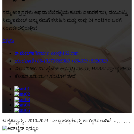
ನಮ್ಮ ಉತ್ಪನ್ನಗಳು ಅಥವಾ ಬೆಲೆಪಟ್ಟಿಯ ಕುರಿತು ವಿಚಾರಣೆಗಾಗಿ, ದಯವಿಟ್ಟು
ನಿಮ್ಮ ಇಮೇಲ್ ಅನ್ನು ನಮಗೆ ಕಳುಹಿಸಿ ಮತ್ತು ನಾವು 24 ಗಂಟೆಗಳ ಒಳಗೆ
ಸಂಪರ್ಕದಲ್ಲಿರುತ್ತೇವೆ.
ಸಲ್ಲಿಸು
ಇ-ಮೇಲ್
milestone_ceo@163.com
ದೂರವಾಣಿ
+86-13273665388
+86-319+5326929
ವಿಳಾಸ
XINGTAI ಹೈಟೆಕ್ ಅಭಿವೃದ್ಧಿ ವಲಯ, HEBEI ಪ್ರಾಂತ್ಯ ಚೀನಾ.
ಕೆಲಸದ ಸಮಯ
24 ಗಂಟೆಗಳ ಸೇವೆ
© ಕೃತಿಸ್ವಾಮ್ಯ - 2010-2023 : ಎಲ್ಲಾ ಹಕ್ಕುಗಳನ್ನು ಕಾಯ್ದಿರಿಸಲಾಗಿದೆ.
- , , , , , ,