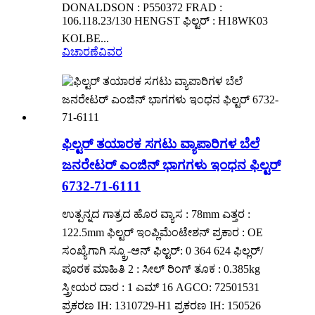
DONALDSON : P550372 FRAD :
106.118.23/130 HENGST ಫಿಲ್ಟರ್ : H18WK03
KOLBE...
ವಿಚಾರಣೆ
ವಿವರ
ಫಿಲ್ಟರ್ ತಯಾರಕ ಸಗಟು ವ್ಯಾಪಾರಿಗಳ ಬೆಲೆ
ಜನರೇಟರ್ ಎಂಜಿನ್ ಭಾಗಗಳು ಇಂಧನ ಫಿಲ್ಟರ್
6732-71-6111
ಉತ್ಪನ್ನದ ಗಾತ್ರದ ಹೊರ ವ್ಯಾಸ : 78mm ಎತ್ತರ :
122.5mm ಫಿಲ್ಟರ್ ಇಂಪ್ಲಿಮೆಂಟೇಶನ್ ಪ್ರಕಾರ : OE
ಸಂಖ್ಯೆಗಾಗಿ ಸ್ಕ್ರೂ-ಆನ್ ಫಿಲ್ಟರ್: 0 364 624 ಫಿಲ್ಲರ್/
ಪೂರಕ ಮಾಹಿತಿ 2 : ಸೀಲ್ ರಿಂಗ್ ತೂಕ : 0.385kg
ಸ್ತ್ರೀಯರ ದಾರ : 1 ಎಮ್ 16 AGCO: 72501531
ಪ್ರಕರಣ IH: 1310729-H1 ಪ್ರಕರಣ IH: 150526