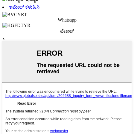
ಇಮೇಲ್ ಕಳುಹಿಸಿ
Whatsapp
ವೆಚಾಟ್
x