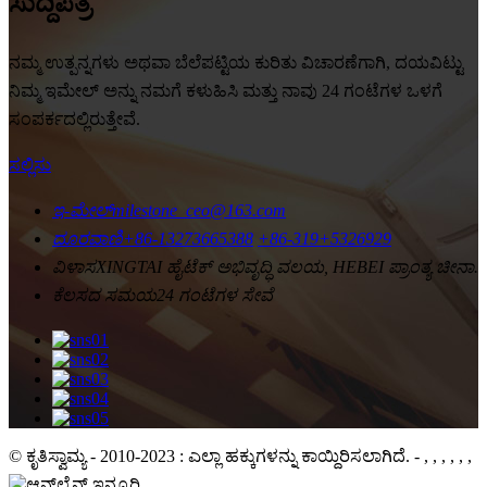
ಸುದ್ದಿಪತ್ರ
ನಮ್ಮ ಉತ್ಪನ್ನಗಳು ಅಥವಾ ಬೆಲೆಪಟ್ಟಿಯ ಕುರಿತು ವಿಚಾರಣೆಗಾಗಿ, ದಯವಿಟ್ಟು
ನಿಮ್ಮ ಇಮೇಲ್ ಅನ್ನು ನಮಗೆ ಕಳುಹಿಸಿ ಮತ್ತು ನಾವು 24 ಗಂಟೆಗಳ ಒಳಗೆ
ಸಂಪರ್ಕದಲ್ಲಿರುತ್ತೇವೆ.
ಸಲ್ಲಿಸು
ಇ-ಮೇಲ್
milestone_ceo@163.com
ದೂರವಾಣಿ
+86-13273665388
+86-319+5326929
ವಿಳಾಸ
XINGTAI ಹೈಟೆಕ್ ಅಭಿವೃದ್ಧಿ ವಲಯ, HEBEI ಪ್ರಾಂತ್ಯ ಚೀನಾ.
ಕೆಲಸದ ಸಮಯ
24 ಗಂಟೆಗಳ ಸೇವೆ
© ಕೃತಿಸ್ವಾಮ್ಯ - 2010-2023 : ಎಲ್ಲಾ ಹಕ್ಕುಗಳನ್ನು ಕಾಯ್ದಿರಿಸಲಾಗಿದೆ.
- , , , , , ,