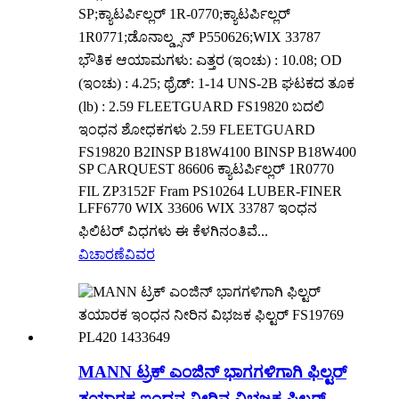
SP;ಕ್ಯಾಟರ್ಪಿಲ್ಲರ್ 1R-0770;ಕ್ಯಾಟರ್ಪಿಲ್ಲರ್
1R0771;ಡೊನಾಲ್ಡ್ಸನ್ P550626;WIX 33787
ಭೌತಿಕ ಆಯಾಮಗಳು: ಎತ್ತರ (ಇಂಚು) : 10.08; OD
(ಇಂಚು) : 4.25; ಥ್ರೆಡ್: 1-14 UNS-2B ಘಟಕದ ತೂಕ
(lb) : 2.59 FLEETGUARD FS19820 ಬದಲಿ
ಇಂಧನ ಶೋಧಕಗಳು 2.59 FLEETGUARD
FS19820 B2INSP B18W4100 BINSP B18W400
SP CARQUEST 86606 ಕ್ಯಾಟರ್ಪಿಲ್ಲರ್ 1R0770
FIL ZP3152F Fram PS10264 LUBER-FINER
LFF6770 WIX 33606 WIX 33787 ಇಂಧನ
ಫಿಲಿಟರ್ ವಿಧಗಳು ಈ ಕೆಳಗಿನಂತಿವೆ...
ವಿಚಾರಣೆ
ವಿವರ
MANN ಟ್ರಕ್ ಎಂಜಿನ್ ಭಾಗಗಳಿಗಾಗಿ ಫಿಲ್ಟರ್
ತಯಾರಕ ಇಂಧನ ನೀರಿನ ವಿಭಜಕ ಫಿಲ್ಟರ್