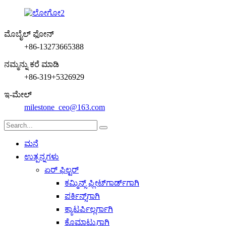
ಮೊಬೈಲ್ ಫೋನ್
+86-13273665388
ನಮ್ಮನ್ನು ಕರೆ ಮಾಡಿ
+86-319+5326929
ಇ-ಮೇಲ್
milestone_ceo@163.com
ಮನೆ
ಉತ್ಪನ್ನಗಳು
ಏರ್ ಫಿಲ್ಟರ್
ಕಮ್ಮಿನ್ಸ್ ಫ್ಲೀಟ್‌ಗಾರ್ಡ್‌ಗಾಗಿ
ಪರ್ಕಿನ್ಸ್‌ಗಾಗಿ
ಕ್ಯಾಟರ್ಪಿಲ್ಲರ್ಗಾಗಿ
ಕೊಮಾಟ್ಸುಗಾಗಿ