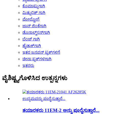
ಕೊಮಾಟ್ಸುಗಾಗಿ
ಮಿತ್ಸುಬಿಶ್ ಗಾಗಿ
ವೋಲ್ವೋಗೆ
ಜಾನ್ ಜಿಂಕೆಗಾಗಿ
ಡೊನಾಲ್ಡ್‌ಸನ್‌ಗಾಗಿ
ಬೆಂಜ್ ಗಾಗಿ
ಹೈಡಾಕ್‌ಗಾಗಿ
ಇತರ ಜನಪನ್ ಟ್ರಕ್‌ಗಳಿಗೆ
ಚೀನಾ ಟ್ರಕ್‌ಗಳಿಗಾಗಿ
ಇತರರು
ವೈಶಿಷ್ಟ್ಯಗೊಳಿಸಿದ ಉತ್ಪನ್ನಗಳು
ತಯಾರಕರು 11EM-2 ಅನ್ನು ಪೂರೈಸುತ್ತಾರೆ...