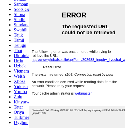
Samoan
Scots Gaelic
Shona
Sindhi
Sundanese
Swahili
Tajik
Tamil
Telugu
Thai
Ukrainian
Urdu
Uzbek
Vietnamese
Welsh
Xhosa
Yiddish
Yoruba
Zulu
Kinyarwanda
Tatar
Oriya
Turkmen
Uyghur