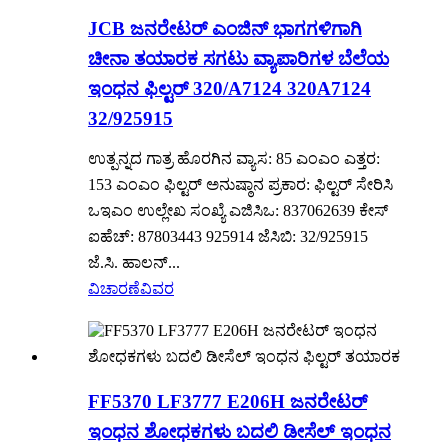
JCB ಜನರೇಟರ್ ಎಂಜಿನ್ ಭಾಗಗಳಿಗಾಗಿ
ಚೀನಾ ತಯಾರಕ ಸಗಟು ವ್ಯಾಪಾರಿಗಳ ಬೆಲೆಯ
ಇಂಧನ ಫಿಲ್ಟರ್ 320/A7124 320A7124
32/925915
ಉತ್ಪನ್ನದ ಗಾತ್ರ ಹೊರಗಿನ ವ್ಯಾಸ: 85 ಎಂಎಂ ಎತ್ತರ:
153 ಎಂಎಂ ಫಿಲ್ಟರ್ ಅನುಷ್ಠಾನ ಪ್ರಕಾರ: ಫಿಲ್ಟರ್ ಸೇರಿಸಿ
ಒಇಎಂ ಉಲ್ಲೇಖ ಸಂಖ್ಯೆ ಎಜಿಸಿಒ: 837062639 ಕೇಸ್
ಐಹೆಚ್: 87803443 925914 ಜೆಸಿಬಿ: 32/925915
ಜೆ.ಸಿ. ಹಾಲನ್...
ವಿಚಾರಣೆ
ವಿವರ
FF5370 LF3777 E206H ಜನರೇಟರ್
ಇಂಧನ ಶೋಧಕಗಳು ಬದಲಿ ಡೀಸೆಲ್ ಇಂಧನ