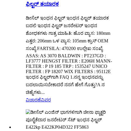
ಫಿಲ್ಟರ್ ತಯಾರಕ
ಡೀಸೆಲ್ ಇಂಧನ ಫಿಲ್ಟರ್ ಇಂಧನ ಫಿಲ್ಟರ್ ತಯಾರಕ
ಬದಲಿ ಇಂಧನ ಫಿಲ್ಟರ್ ಜನರೇಟರ್ ಇಂಧನ
ಶೋಧಕಗಳು ಗಾತ್ರ ಮಾಹಿತಿ: ಹೊರ ವ್ಯಾಸ: 180mm
ಎತ್ತರ: 206mm ಒಳ ವ್ಯಾಸ: 105mm ಕ್ರಾಸ್ OEM
ಸಂಖ್ಯೆ FARTSILA: 470200 ಉಲ್ಲೇಖ ಸಂಖ್ಯೆ
ASAS: AS 3070 BALDWIN : PT237GD :
LF3777 HENGST FILTER : E206H MANN-
FILTER : P 19 185 TRP : 1535247 UNICO
FILTER : FP 18207 WIX FILTERS : 95112E
ಇಂಧನ ಫಿಲ್ಟರ್‌ಗಾಗಿ FAQ 1.ನನ್ನ ಇಂಧನವನ್ನು
ಬದಲಾಯಿಸಬೇಕಾದರೆ ನನಗೆ ಹೇಗೆ ಗೊತ್ತು?A ನ
ಚಿಹ್ನೆಗಳು...
ವಿಚಾರಣೆ
ವಿವರ