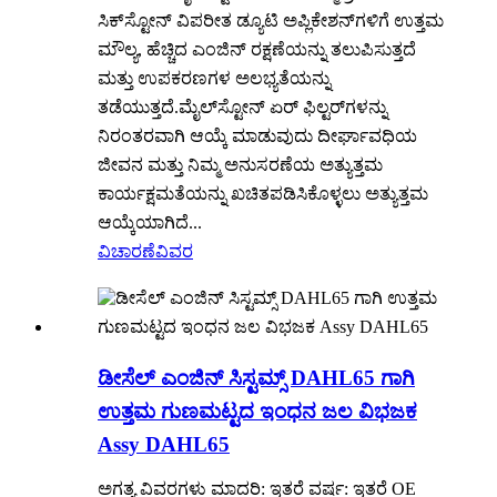
ಸಿಕ್‌ಸ್ಟೋನ್ ವಿಪರೀತ ಡ್ಯೂಟಿ ಅಪ್ಲಿಕೇಶನ್‌ಗಳಿಗೆ ಉತ್ತಮ
ಮೌಲ್ಯ, ಹೆಚ್ಚಿದ ಎಂಜಿನ್ ರಕ್ಷಣೆಯನ್ನು ತಲುಪಿಸುತ್ತದೆ
ಮತ್ತು ಉಪಕರಣಗಳ ಅಲಭ್ಯತೆಯನ್ನು
ತಡೆಯುತ್ತದೆ.ಮೈಲ್‌ಸ್ಟೋನ್ ಏರ್ ಫಿಲ್ಟರ್‌ಗಳನ್ನು
ನಿರಂತರವಾಗಿ ಆಯ್ಕೆ ಮಾಡುವುದು ದೀರ್ಘಾವಧಿಯ
ಜೀವನ ಮತ್ತು ನಿಮ್ಮ ಅನುಸರಣೆಯ ಅತ್ಯುತ್ತಮ
ಕಾರ್ಯಕ್ಷಮತೆಯನ್ನು ಖಚಿತಪಡಿಸಿಕೊಳ್ಳಲು ಅತ್ಯುತ್ತಮ
ಆಯ್ಕೆಯಾಗಿದೆ...
ವಿಚಾರಣೆ
ವಿವರ
ಡೀಸೆಲ್ ಎಂಜಿನ್ ಸಿಸ್ಟಮ್ಸ್ DAHL65 ಗಾಗಿ
ಉತ್ತಮ ಗುಣಮಟ್ಟದ ಇಂಧನ ಜಲ ವಿಭಜಕ
Assy DAHL65
ಅಗತ್ಯ ವಿವರಗಳು ಮಾದರಿ: ಇತರೆ ವರ್ಷ: ಇತರೆ OE