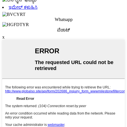
ಇಮೇಲ್ ಕಳುಹಿಸಿ
Whatsapp
ವೆಚಾಟ್
x