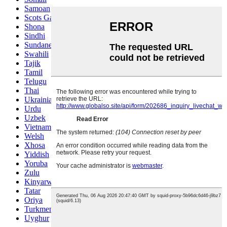
Samoan
Scots Gaelic
Shona
Sindhi
Sundanese
Swahili
Tajik
Tamil
Telugu
Thai
Ukrainian
Urdu
Uzbek
Vietnamese
Welsh
Xhosa
Yiddish
Yoruba
Zulu
Kinyarwanda
Tatar
Oriya
Turkmen
Uyghur