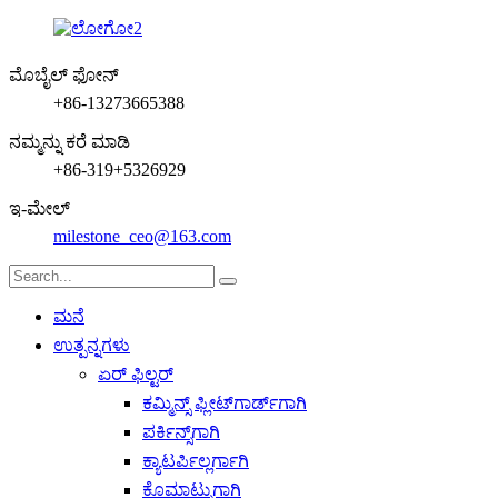
ಮೊಬೈಲ್ ಫೋನ್
+86-13273665388
ನಮ್ಮನ್ನು ಕರೆ ಮಾಡಿ
+86-319+5326929
ಇ-ಮೇಲ್
milestone_ceo@163.com
ಮನೆ
ಉತ್ಪನ್ನಗಳು
ಏರ್ ಫಿಲ್ಟರ್
ಕಮ್ಮಿನ್ಸ್ ಫ್ಲೀಟ್‌ಗಾರ್ಡ್‌ಗಾಗಿ
ಪರ್ಕಿನ್ಸ್‌ಗಾಗಿ
ಕ್ಯಾಟರ್ಪಿಲ್ಲರ್ಗಾಗಿ
ಕೊಮಾಟ್ಸುಗಾಗಿ