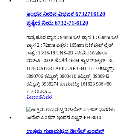
ಇಂಧನ ನೀರಿನ ವಿಭಜಕ 6732716120
ಪ್ರತ್ಯೇಕ ನೀರು 6732-71-6120
ಗಾತ್ರ ಹೊರ ವ್ಯಾಸ : 94mm ಒಳ ವ್ಯಾಸ 1 : 63mm ಒಳ
ವ್ಯಾಸ 2 : 72mm ಎತ್ತರ : 165mm ಔಟ್‌ಪುಟ್ ಥ್ರೆಡ್
ಗಾತ್ರ : 13/16-18 UNS-2B ಸಪ್ಲಿಮೆಂಟ್/ಪೂರಕ
ಮಾಹಿತಿ : ಸೀಲ್ ಜೊತೆಗೆ OEM ಕ್ಯಾಟರ್‌ಪಿಲ್ಲರ್ : 3I-
1178 CATERLAPILLAR 0341 771 0 ಕಮ್ಮಿನ್ಸ್:
3890706 ಕಮ್ಮಿನ್ಸ್: 3903410 ಕಮ್ಮಿನ್ಸ್: 3930942
ಕಮ್ಮಿನ್ಸ್: 3935274 ಕೊಮಾಟ್ಸು: 161623 986 450
713 CLEA...
ವಿಚಾರಣೆ
ವಿವರ
ಉತ್ತಮ ಗುಣಮಟ್ಟದ ಡೀಸೆಲ್ ಎಂಜಿನ್