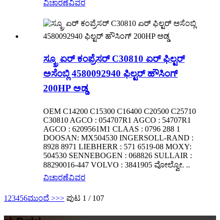
ವಿಚಾರಣೆ
ವಿವರ
ಸ್ಕ್ರೂ ಏರ್ ಕಂಪ್ರೆಸರ್ C30810 ಏರ್ ಫಿಲ್ಟರ್
ಅಸೆಂಬ್ಲಿ 4580092940 ಫಿಲ್ಟರ್ ಹೌಸಿಂಗ್
200HP ಅಡ್ಡ
OEM C14200 C15300 C16400 C20500 C25710
C30810 AGCO : 054707R1 AGCO : 54707R1
AGCO : 6209561M1 CLAAS : 0796 288 1
DOOSAN: MX504530 INGERSOLL-RAND :
8928 8971 LIEBHERR : 571 6519-08 MOXY:
504530 SENNEBOGEN : 068826 SULLAIR :
88290016-447 VOLVO : 3841905 ವೋಲ್ವೋ. ..
ವಿಚಾರಣೆ
ವಿವರ
1
2
3
4
5
6
ಮುಂದೆ >
>>
ಪುಟ 1 / 107