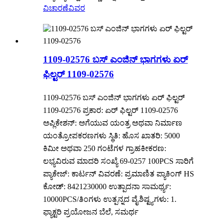
ವಿಚಾರಣೆ
ವಿವರ
1109-02576 ಬಸ್ ಎಂಜಿನ್ ಭಾಗಗಳು ಏರ್
ಫಿಲ್ಟರ್ 1109-02576
1109-02576 ಬಸ್ ಎಂಜಿನ್ ಭಾಗಗಳು ಏರ್ ಫಿಲ್ಟರ್
1109-02576 ಪ್ರಕಾರ: ಏರ್ ಫಿಲ್ಟರ್ 1109-02576
ಅಪ್ಲಿಕೇಶನ್: ಅಗೆಯುವ ಯಂತ್ರ ಅಥವಾ ನಿರ್ಮಾಣ
ಯಂತ್ರೋಪಕರಣಗಳು ಸ್ಥಿತಿ: ಹೊಸ ಖಾತರಿ: 5000
ಕಿಮೀ ಅಥವಾ 250 ಗಂಟೆಗಳ ಗ್ರಾಹಕೀಕರಣ:
ಲಭ್ಯವಿರುವ ಮಾದರಿ ಸಂಖ್ಯೆ 69-0257 100PCS ಸಾರಿಗೆ
ಪ್ಯಾಕೇಜ್: ಕಾರ್ಟನ್ ವಿವರಣೆ: ಪ್ರಮಾಣಿತ ಪ್ಯಾಕಿಂಗ್ HS
ಕೋಡ್: 8421230000 ಉತ್ಪಾದನಾ ಸಾಮರ್ಥ್ಯ:
10000PCS/ತಿಂಗಳು ಉತ್ಪನ್ನದ ವೈಶಿಷ್ಟ್ಯಗಳು: 1.
ಫ್ಯಾಕ್ಟರಿ ಪ್ರಯೋಜನ ಬೆಲೆ, ಸಮರ್ಥ