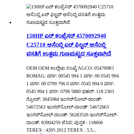
150HP ಏರ್ ಕಂಪ್ರೆಸರ್ 4570092940
C25710 ಅಸೆಂಬ್ಲಿ ಏರ್ ಫಿಲ್ಟರ್ ಅಸೆಂಬ್ಲಿ
ವಸತಿಗೆ ಉತ್ತಮ ಗುಣಮಟ್ಟದ ಸೂಕ್ತವಾಗಿದೆ
OEM OEM ಉಲ್ಲೇಖ ಸಂಖ್ಯೆ AGCO: 054709R1
BOMAG: ವರ್ಗ: 00545 994 1 ವರ್ಗ: 00 0545 994
1 ವರ್ಗ: 00 0799 796 0 ವರ್ಗ: 0545 994 0 ವರ್ಗ:
0545 994 1 ವರ್ಗ: 0796 5880 ಫಹರ್: 118 2303
ಗ್ರೋವ್: 3045984 ಇಂಗರ್‌ಸೋಲ್-ರಾಂಡ್:
54672563 ಇಂಗರ್‌ಸೋಲ್-ರಾಂಡ್: 54672663
ಇಂಗರ್‌ಸೋಲ್-ರಾಂಡ್: 56283526 ಇಂಗರ್‌ಸೋಲ್-
ರಾಂಡ್: 83904259 ಜೆಸಿಬಿ: ಪುಸ್ತಕ : 118606
TEREX : 4205 2012 TEREX : 5,5...