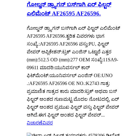
ಗೋಲ್ಡನ್ ಡ್ರ್ಯಾಗನ್ ಬಸ್‌ಗಾಗಿ ಏರ್ ಫಿಲ್ಟರ್
ಎಲಿಮೆಂಟ್ AF26595 AF26596.
ಗೋಲ್ಡನ್ ಡ್ರ್ಯಾಗನ್ ಬಸ್‌ಗಾಗಿ ಏರ್ ಫಿಲ್ಟರ್ ಎಲಿಮೆಂಟ್
AF26595 AF26596.ತ್ವರಿತ ವಿವರಗಳು ಭಾಗ
ಸಂಖ್ಯೆ.:AF26595 AF26596 ವಸ್ತು:PU, ಫಿಲ್ಟರ್
ಪೇಪರ್ ಅಪ್ಲಿಕೇಶನ್:ಟ್ರಕ್ ಎಂಜಿನ್ ಒಟ್ಟಾರೆ ಎತ್ತರ
(mm):512.5 OD (mm):277 OEM ಸಂಖ್ಯೆ:11SA9-
09611 ಮಾದರಿ:ಯುನಿವರ್ಸಲ್ ಕಾರ್
ಫಿಟ್‌ಮೆಂಟ್:ಯೂನಿವರ್ಸಲ್ ಎಂಜಿನ್ OE:UNO
.:AF26595 AF26596 OE NO.:K2743 ಗಾತ್ರ:
ಪ್ರಮಾಣಿತ ಗಾತ್ರದ ಕಾರು ಮಾದರಿ:ಟ್ರಕ್ ಅಥವಾ ಬಸ್
ಫಿಲ್ಟರ್ ಅಂಶದ ಗುಣಮಟ್ಟ ಮೊದಲ ನೋಟದಲ್ಲಿ, ಏರ್
ಫಿಲ್ಟರ್ ಅಂಶದ ಪ್ರಮುಖ ಫಿಲ್ಟರ್ ವಸ್ತು ಫಿಲ್ಟರ್ ಪೇಪರ್
ಆಗಿದೆ.ಈಗ ಫಿಲ್ಟರ್ ಅಂಶದ ಫಿಲ್ಟರ್ ಪೇಪರ್...
ವಿಚಾರಣೆ
ವಿವರ