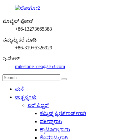
ಮೊಬೈಲ್ ಫೋನ್
+86-13273665388
ನಮ್ಮನ್ನು ಕರೆ ಮಾಡಿ
+86-319+5326929
ಇ-ಮೇಲ್
milestone_ceo@163.com
ಮನೆ
ಉತ್ಪನ್ನಗಳು
ಏರ್ ಫಿಲ್ಟರ್
ಕಮ್ಮಿನ್ಸ್ ಫ್ಲೀಟ್‌ಗಾರ್ಡ್‌ಗಾಗಿ
ಪರ್ಕಿನ್ಸ್‌ಗಾಗಿ
ಕ್ಯಾಟರ್ಪಿಲ್ಲರ್ಗಾಗಿ
ಕೊಮಾಟ್ಸುಗಾಗಿ